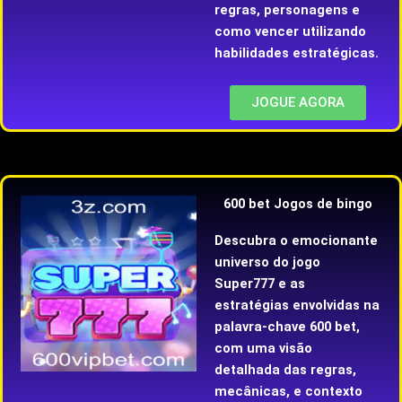
regras, personagens e
como vencer utilizando
habilidades estratégicas.
JOGUE AGORA
600 bet Jogos de bingo
Descubra o emocionante
universo do jogo
Super777 e as
estratégias envolvidas na
palavra-chave 600 bet,
com uma visão
detalhada das regras,
mecânicas, e contexto