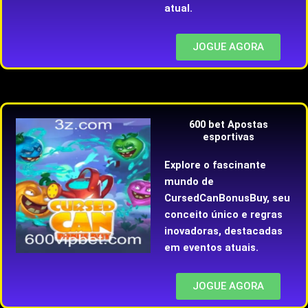
atual.
JOGUE AGORA
600 bet Apostas
esportivas
Explore o fascinante
mundo de
CursedCanBonusBuy, seu
conceito único e regras
inovadoras, destacadas
em eventos atuais.
JOGUE AGORA