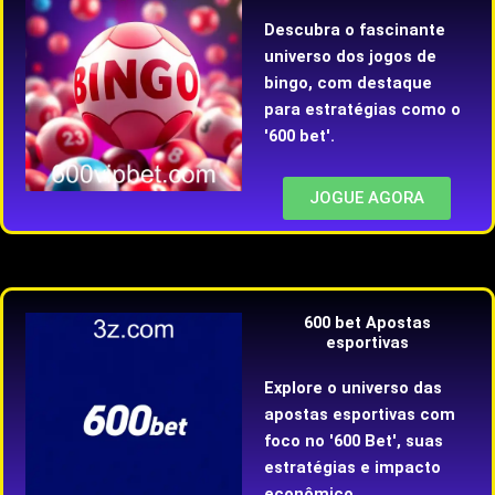
Descubra o fascinante
universo dos jogos de
bingo, com destaque
para estratégias como o
'600 bet'.
JOGUE AGORA
600 bet Apostas
esportivas
Explore o universo das
apostas esportivas com
foco no '600 Bet', suas
estratégias e impacto
econômico.