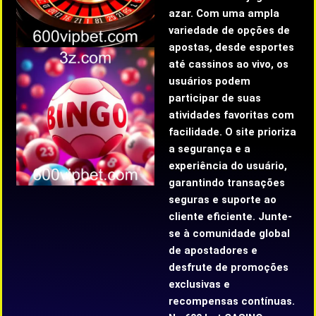
azar. Com uma ampla
variedade de opções de
apostas, desde esportes
até cassinos ao vivo, os
usuários podem
participar de suas
atividades favoritas com
facilidade. O site prioriza
a segurança e a
experiência do usuário,
garantindo transações
seguras e suporte ao
cliente eficiente. Junte-
se à comunidade global
de apostadores e
desfrute de promoções
exclusivas e
recompensas contínuas.