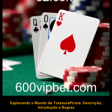
Explorando o Mundo de TreasurePirate: Descrição,
Introdução e Regras