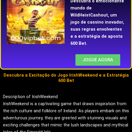
Descubra o emocionante
mundo de
WildHeistCashout, um
jogo de cassino inovador,
suas regras envolventes
e a estratégia de aposta
600 Bet.
JOGUE AGORA
Descubra a Excitação do Jogo IrishWeekend e a Estratégia
600 Bet
Description of IrishWeekend
IrishWeekend is a captivating game that draws inspiration from
the rich culture and folklore of Ireland. As players embark on this
adventurous journey, they are greeted with stunning visuals and
exciting challenges that mimic the lush landscapes and mythical