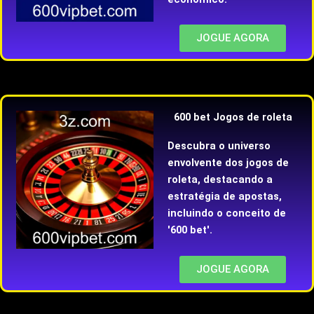
JOGUE AGORA
600 bet Jogos de roleta
Descubra o universo
envolvente dos jogos de
roleta, destacando a
estratégia de apostas,
incluindo o conceito de
'600 bet'.
JOGUE AGORA