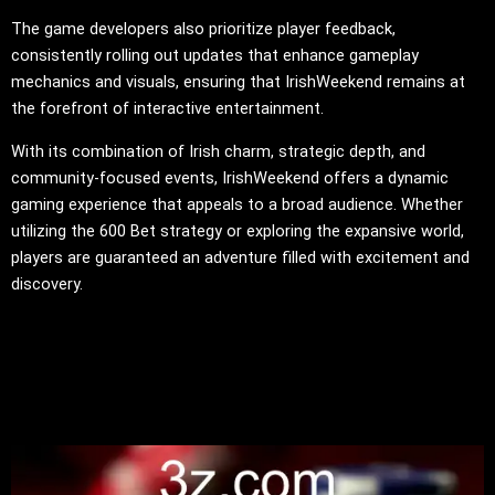
The game developers also prioritize player feedback,
consistently rolling out updates that enhance gameplay
mechanics and visuals, ensuring that IrishWeekend remains at
the forefront of interactive entertainment.
With its combination of Irish charm, strategic depth, and
community-focused events, IrishWeekend offers a dynamic
gaming experience that appeals to a broad audience. Whether
utilizing the 600 Bet strategy or exploring the expansive world,
players are guaranteed an adventure filled with excitement and
discovery.