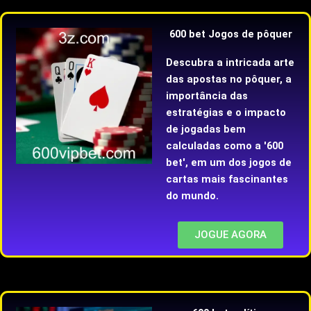
600 bet Jogos de pôquer
Descubra a intricada arte
das apostas no pôquer, a
importância das
estratégias e o impacto
de jogadas bem
calculadas como a '600
bet', em um dos jogos de
cartas mais fascinantes
do mundo.
JOGUE AGORA