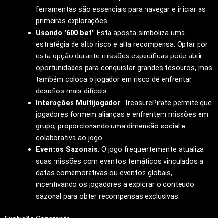
ferramentas são essenciais para navegar e iniciar as
primeiras explorações.
Usando '600 bet'
: Esta aposta simboliza uma
estratégia de alto risco e alta recompensa. Optar por
esta opção durante missões específicas pode abrir
oportunidades para conquistar grandes tesouros, mas
também coloca o jogador em risco de enfrentar
desafios mais difíceis.
Interações Multijogador
: TreasurePirate permite que
jogadores formem alianças e enfrentem missões em
grupo, proporcionando uma dimensão social e
colaborativa ao jogo.
Eventos Sazonais
: O jogo frequentemente atualiza
suas missões com eventos temáticos vinculados a
datas comemorativas ou eventos globais,
incentivando os jogadores a explorar o conteúdo
sazonal para obter recompensas exclusivas.