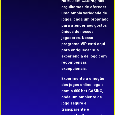
No 600 bet CASINO, nos
orgulhamos de oferecer
uma ampla variedade de
jogos, cada um projetado
para atender aos gostos
únicos de nossos
jogadores. Nosso
programa VIP está aqui
para enriquecer sua
experiência de jogo com
recompensas
excepcionais.
Experimente a emoção
dos jogos online legais
com o 600 bet CASINO,
onde um ambiente de
jogo seguro e
transparente é