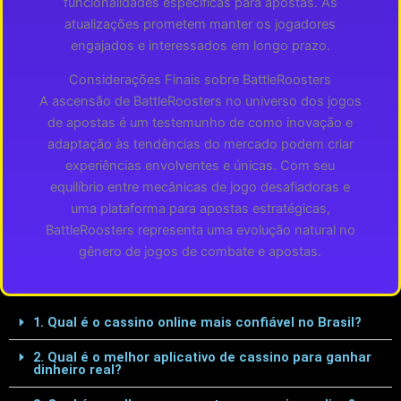
funcionalidades específicas para apostas. As
atualizações prometem manter os jogadores
engajados e interessados em longo prazo.
Considerações Finais sobre BattleRoosters
A ascensão de BattleRoosters no universo dos jogos
de apostas é um testemunho de como inovação e
adaptação às tendências do mercado podem criar
experiências envolventes e únicas. Com seu
equilíbrio entre mecânicas de jogo desafiadoras e
uma plataforma para apostas estratégicas,
BattleRoosters representa uma evolução natural no
gênero de jogos de combate e apostas.
1. Qual é o cassino online mais confiável no Brasil?
2. Qual é o melhor aplicativo de cassino para ganhar
dinheiro real?