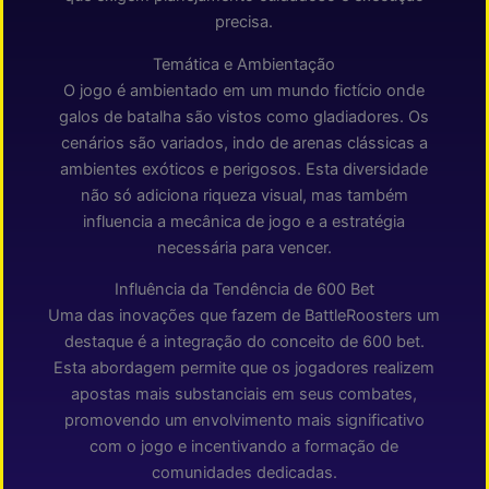
precisa.
Temática e Ambientação
O jogo é ambientado em um mundo fictício onde
galos de batalha são vistos como gladiadores. Os
cenários são variados, indo de arenas clássicas a
ambientes exóticos e perigosos. Esta diversidade
não só adiciona riqueza visual, mas também
influencia a mecânica de jogo e a estratégia
necessária para vencer.
Influência da Tendência de 600 Bet
Uma das inovações que fazem de BattleRoosters um
destaque é a integração do conceito de 600 bet.
Esta abordagem permite que os jogadores realizem
apostas mais substanciais em seus combates,
promovendo um envolvimento mais significativo
com o jogo e incentivando a formação de
comunidades dedicadas.