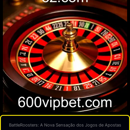
BattleRoosters: A Nova Sensação dos Jogos de Apostas