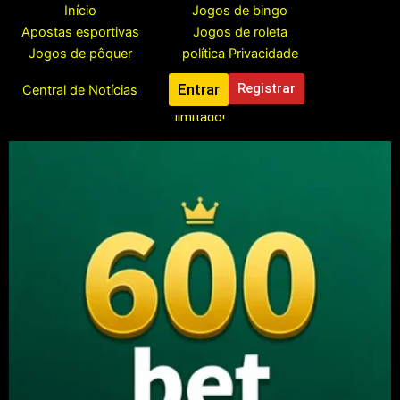
Pular
Início
Jogos de bingo
para
Apostas esportivas
Jogos de roleta
o
Jogos de pôquer
política Privacidade
conteúdo
Entrar
Registrar
Central de Notícias
Registre-se para reivindicar seu bônus grátis de R$888, tempo
limitado!