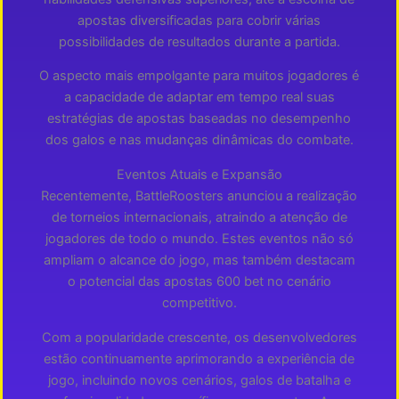
apostas diversificadas para cobrir várias
possibilidades de resultados durante a partida.
O aspecto mais empolgante para muitos jogadores é
a capacidade de adaptar em tempo real suas
estratégias de apostas baseadas no desempenho
dos galos e nas mudanças dinâmicas do combate.
Eventos Atuais e Expansão
Recentemente, BattleRoosters anunciou a realização
de torneios internacionais, atraindo a atenção de
jogadores de todo o mundo. Estes eventos não só
ampliam o alcance do jogo, mas também destacam
o potencial das apostas 600 bet no cenário
competitivo.
Com a popularidade crescente, os desenvolvedores
estão continuamente aprimorando a experiência de
jogo, incluindo novos cenários, galos de batalha e