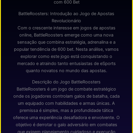
com 600 Bet
BattleRoosters: Introdução ao Jogo de Apostas
Revolucionário
Com o crescente interesse em jogos de apostas
online, BattleRoosters emerge como uma nova
sensação que combina estratégia, adrenalina e a
popular tendência de 600 bet. Nesta análise, vamos
explorar como este jogo está conquistando o
mercado e atraindo tanto entusiastas de eSports
quanto novatos no mundo das apostas.
Descrição do Jogo BattleRoosters
BattleRoosters é um jogo de combate estratégico
onde os jogadores controlam galos de batalha, cada
um equipado com habilidades e armas únicas. A
premissa é simples, mas a profundidade tática
oferece uma experiência desafiadora e envolvente. O
objetivo é derrotar o galo adversário em combates
que exigem planejamento cuidadoso e execução