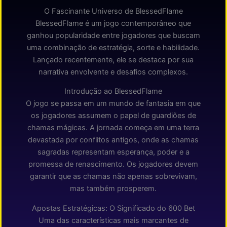
O Fascinante Universo de BlessedFlame
BlessedFlame é um jogo contemporâneo que
ganhou popularidade entre jogadores que buscam
uma combinação de estratégia, sorte e habilidade.
Lançado recentemente, ele se destaca por sua
narrativa envolvente e desafios complexos.
Introdução ao BlessedFlame
O jogo se passa em um mundo de fantasia em que
os jogadores assumem o papel de guardiões de
chamas mágicas. A jornada começa em uma terra
devastada por conflitos antigos, onde as chamas
sagradas representam esperança, poder e a
promessa de renascimento. Os jogadores devem
garantir que as chamas não apenas sobrevivam,
mas também prosperem.
Apostas Estratégicas: O Significado do 600 Bet
Uma das características mais marcantes de