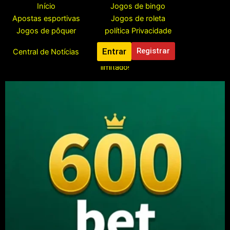
Pular
Início
Jogos de bingo
para
Apostas esportivas
Jogos de roleta
o
Jogos de pôquer
política Privacidade
conteúdo
Entrar
Registrar
Central de Notícias
Registre-se para reivindicar seu bônus grátis de R$888, tempo
limitado!