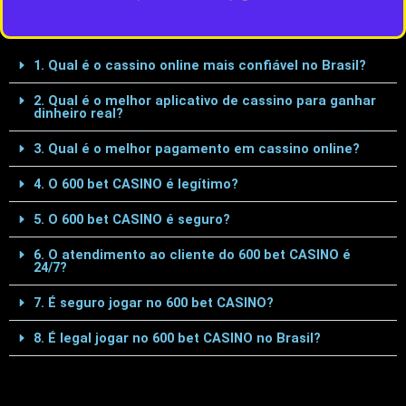
1. Qual é o cassino online mais confiável no Brasil?
2. Qual é o melhor aplicativo de cassino para ganhar
dinheiro real?
3. Qual é o melhor pagamento em cassino online?
4. O 600 bet CASINO é legítimo?
5. O 600 bet CASINO é seguro?
6. O atendimento ao cliente do 600 bet CASINO é
24/7?
7. É seguro jogar no 600 bet CASINO?
8. É legal jogar no 600 bet CASINO no Brasil?