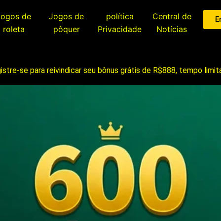
Jogos de
Jogos de
política
Central de
E
roleta
pôquer
Privacidade
Notícias
istre-se para reivindicar seu bônus grátis de R$888, tempo limit