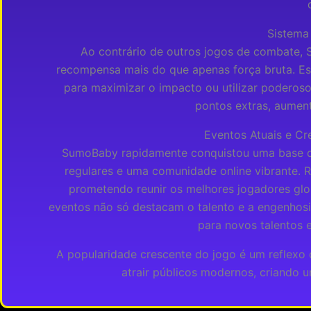
Sistema
Ao contrário de outros jogos de combate,
recompensa mais do que apenas força bruta. Es
para maximizar o impacto ou utilizar podero
pontos extras, aument
Eventos Atuais e C
SumoBaby rapidamente conquistou uma base d
regulares e uma comunidade online vibrante.
prometendo reunir os melhores jogadores glo
eventos não só destacam o talento e a engenho
para novos talentos 
A popularidade crescente do jogo é um reflexo
atrair públicos modernos, criando 