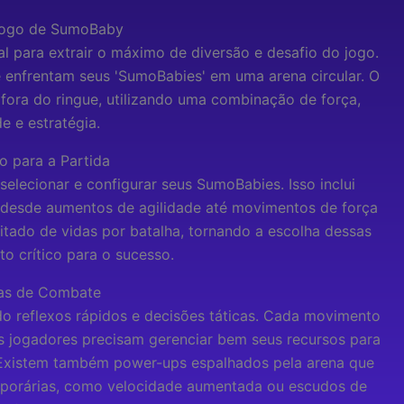
Jogo de SumoBaby
 para extrair o máximo de diversão e desafio do jogo.
 enfrentam seus 'SumoBabies' em uma arena circular. O
 fora do ringue, utilizando uma combinação de força,
de e estratégia.
o para a Partida
lecionar e configurar seus SumoBabies. Isso inclui
r desde aumentos de agilidade até movimentos de força
tado de vidas por batalha, tornando a escolha dessas
o crítico para o sucesso.
as de Combate
do reflexos rápidos e decisões táticas. Cada movimento
os jogadores precisam gerenciar bem seus recursos para
. Existem também power-ups espalhados pela arena que
mporárias, como velocidade aumentada ou escudos de