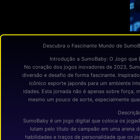
Descubra o Fascinante Mundo de SumoB
Introdução a SumoBaby: O Jogo que 
No coração dos jogos inovadores de 2023, Su
diversão e desafio de forma fascinante. Inspirad
icônico esporte japonês para um ambiente inte
idades. Esta jornada não é apenas sobre força, 
mesmo um pouco de sorte, especialmente quand
Descriçã
SumoBaby é um jogo digital que coloca os jogad
lutam pelo título de campeão em uma arena 
habilidades e traços de personalidade que os j