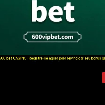
00 bet CASINO! Registre-se agora para reivindicar seu bônus g