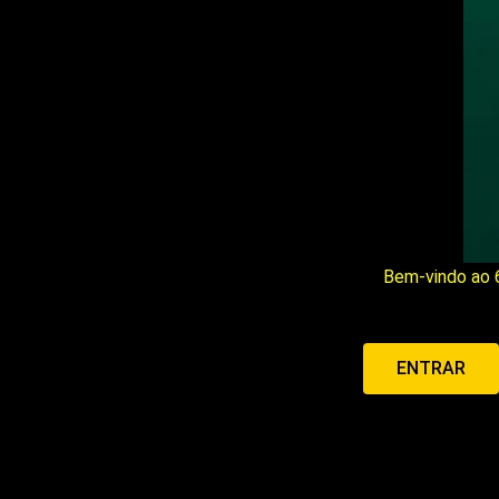
Bem-vindo ao 6
ENTRAR