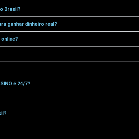
no Brasil?
ara ganhar dinheiro real?
 online?
ASINO é 24/7?
il?